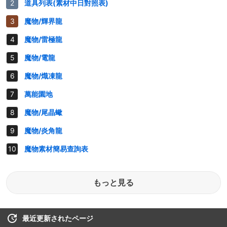
道具列表(素材中日對照表)
魔物/輝界龍
魔物/雷極龍
魔物/電龍
魔物/熾凍龍
萬能園地
魔物/尾晶蠍
魔物/炎角龍
魔物素材簡易查詢表
もっと見る
最近更新されたページ