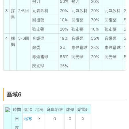
飛刀
50%
飛刀
20%
3
採
2-5回
元氣飲料
70%
元氣飲料
20%
元氣飲料
3
集
回復藥
10%
回復藥
70%
回復藥
5
強走藥
20%
強走藥
10%
強走藥
2
4
採
5-6回
音爆彈
19%
音爆彈
55%
音爆彈
3
掘
銀蛋
3%
毒煙霧球
25%
毒煙霧球
15
毒煙霧球
55%
閃光球
20%
閃光球
5
閃光球
25%
區域6
時間
氣溫
地洞
麻痺陷阱
炸彈
爆雷針
日
極寒
Ｘ
Ｏ
Ｏ
Ｘ
夜