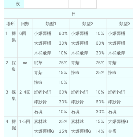
夜
日
場所
回數
類型1
類型2
類型3
1
採
6回
小爆彈桶
60%
小爆彈桶
10%
小爆彈桶
3
集
大爆彈桶
30%
大爆彈桶
60%
大爆彈桶
1
木桶飛彈
10%
木桶飛彈
30%
木桶飛彈
6
2
採
∞
眠草
75%
青菇
75%
青菇
5
集
青菇
15%
辣椒
25%
辣椒
5
辣椒
10%
3
採
2-4回
蚯蚓釣餌
60%
蚯蚓釣餌
10%
蚯蚓釣餌
3
集
棒狀骨
30%
棒狀骨
60%
棒狀骨
1
石塊
10%
石塊
30%
石塊
6
4
採
1-5回
素材球
25%
素材球
15%
大爆彈桶G
1
掘
大爆彈桶G
35%
大爆彈桶G
14%
金蛋
5