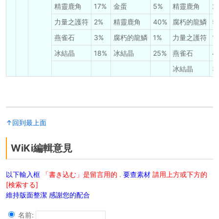
精靈鹿角
17%
金蛋
5%
精靈鹿角
2
力量之護符
2%
精靈鹿角
40%
腐朽的龍鱗
5
燕雀石
3%
腐朽的龍鱗
1%
力量之護符
1
冰結晶
18%
冰結晶
25%
燕雀石
4
冰結晶
3
↑回到最上面
WiKi編輯意見
以下輸入框
「書き込む」是留言用的
.
要查素材
請用上方或下方的
[検索する]
維持版面整潔 感謝您的配合
名前: