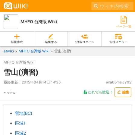
MHFO 台灣版 Wiki
ページ一覧
新規作成
編集する
登録/ログイン
管理メニュー
atwiki
MHFO 台灣版 Wiki
雪山(演習)
MHFO 台灣版 Wiki
雪山(演習)
最終更新：
2015年04月14日 14:36
eva08maicy02
-
だれでも歓迎！
編集
view
營地(BC)
區域1
區域2