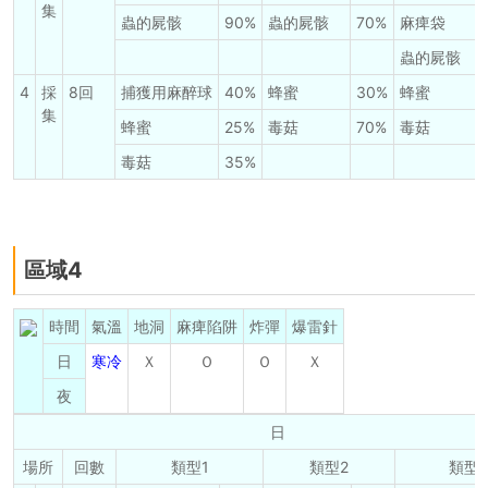
集
蟲的屍骸
90%
蟲的屍骸
70%
麻痺袋
蟲的屍骸
4
採
8回
捕獲用麻醉球
40%
蜂蜜
30%
蜂蜜
集
蜂蜜
25%
毒菇
70%
毒菇
毒菇
35%
區域4
時間
氣溫
地洞
麻痺陷阱
炸彈
爆雷針
日
寒冷
Ｘ
Ｏ
Ｏ
Ｘ
夜
日
場所
回數
類型1
類型2
類型