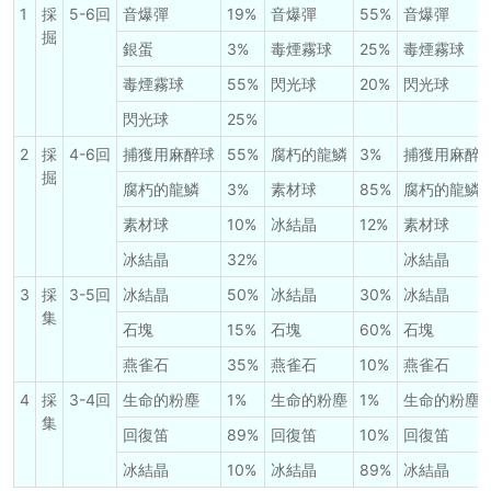
1
採
5-6回
音爆彈
19%
音爆彈
55%
音爆彈
掘
銀蛋
3%
毒煙霧球
25%
毒煙霧球
毒煙霧球
55%
閃光球
20%
閃光球
閃光球
25%
2
採
4-6回
捕獲用麻醉球
55%
腐朽的龍鱗
3%
捕獲用麻醉
掘
腐朽的龍鱗
3%
素材球
85%
腐朽的龍鱗
素材球
10%
冰結晶
12%
素材球
冰結晶
32%
冰結晶
3
採
3-5回
冰結晶
50%
冰結晶
30%
冰結晶
集
石塊
15%
石塊
60%
石塊
燕雀石
35%
燕雀石
10%
燕雀石
4
採
3-4回
生命的粉塵
1%
生命的粉塵
1%
生命的粉塵
集
回復笛
89%
回復笛
10%
回復笛
冰結晶
10%
冰結晶
89%
冰結晶