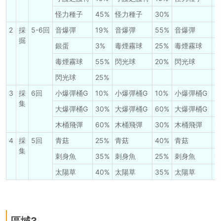
怪力種子
45%
怪力種子
30%
2
採
5-6回
音爆彈
19%
音爆彈
55%
音爆彈
3
掘
銀蛋
3%
毒煙霧球
25%
毒煙霧球
1
毒煙霧球
55%
閃光球
20%
閃光球
5
閃光球
25%
3
採
6回
小爆彈桶G
10%
小爆彈桶G
10%
小爆彈桶G
6
集
大爆彈桶G
30%
大爆彈桶G
60%
大爆彈桶G
3
木桶飛彈
60%
木桶飛彈
30%
木桶飛彈
1
4
採
5回
青菇
25%
青菇
40%
青菇
2
集
刺身魚
35%
刺身魚
25%
刺身魚
4
太陽草
40%
太陽草
35%
太陽草
3