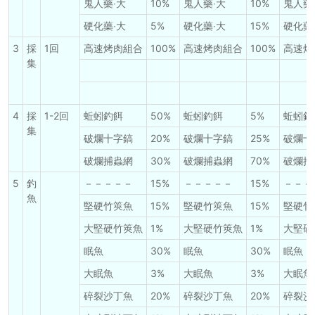
鬼人藥‧大
10%
鬼人藥‧大
10%
鬼人藥
硬化藥‧大
5%
硬化藥‧大
15%
硬化藥
3
採
1回
高速烤肉組合
100%
高速烤肉組合
100%
高速烤
集
4
採
1-2回
蚯蚓釣餌
50%
蚯蚓釣餌
5%
蚯蚓釣
集
破爛十字鎬
20%
破爛十字鎬
25%
破爛十
破爛捕蟲網
30%
破爛捕蟲網
70%
破爛捕
5
釣
－－－－－
15%
－－－－－
15%
－－－
魚
堅硬竹筴魚
15%
堅硬竹筴魚
15%
堅硬竹
大堅硬竹筴魚
1%
大堅硬竹筴魚
1%
大堅硬
眠魚
30%
眠魚
30%
眠魚
大眠魚
3%
大眠魚
3%
大眠魚
碎裂沙丁魚
20%
碎裂沙丁魚
20%
碎裂沙