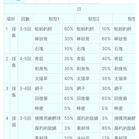
日
場所
回數
類型1
類型2
類型
1
採
3-5回
蚯蚓釣餌
60%
蚯蚓釣餌
10%
蚯蚓釣餌
集
棒狀骨
30%
棒狀骨
60%
棒狀骨
石塊
10%
石塊
30%
石塊
2
採
4-5回
青菇
25%
青菇
40%
青菇
集
刺身魚
35%
刺身魚
25%
刺身魚
太陽草
40%
太陽草
35%
太陽草
3
採
3-4回
網子
30%
網子
30%
網子
集
回復藥
65%
回復藥
65%
回復藥
蜂蜜
5%
蜂蜜
5%
蜂蜜
4
採
3-5回
捕獲用麻醉球
55%
腐朽的龍鱗
3%
捕獲用麻醉
掘
腐朽的龍鱗
3%
素材球
85%
腐朽的龍鱗
素材球
10%
冰結晶
12%
素材球