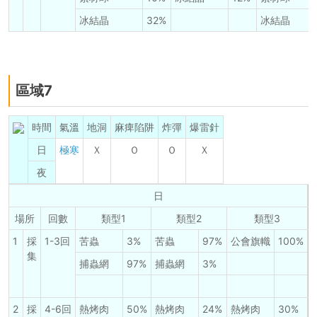
冰結晶
32%
冰結晶
區域7
時間
氣溫
地洞
麻痺陷阱
炸彈
爆雷針
日
極寒
Ｘ
Ｏ
Ｏ
Ｘ
夜
日
場所
回數
類型1
類型2
類型3
1
採
1-3回
苦蟲
3%
苦蟲
97%
公會旗幟
100%
1
集
捕蟲網
97%
捕蟲網
3%
2
採
4-6回
熱烤肉
50%
熱烤肉
24%
熱烤肉
30%
2