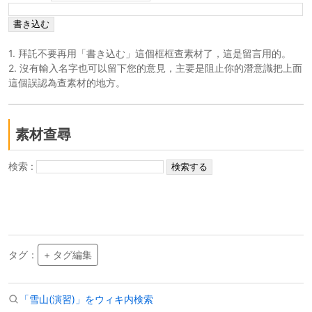
1. 拜託不要再用「書き込む」這個框框查素材了，這是留言用的。
2. 沒有輸入名字也可以留下您的意見，主要是阻止你的潛意識把上面
這個誤認為查素材的地方。
素材查尋
検索 :
タグ：
+ タグ編集
「雪山(演習)」をウィキ内検索