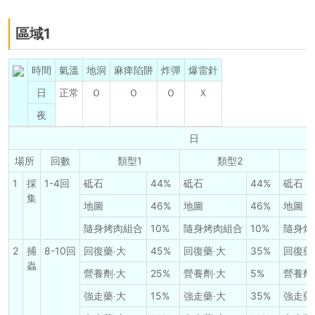
區域1
時間
氣溫
地洞
麻痺陷阱
炸彈
爆雷針
日
正常
Ｏ
Ｏ
Ｏ
Ｘ
夜
日
場所
回數
類型1
類型2
1
採
1-4回
砥石
44%
砥石
44%
砥石
集
地圖
46%
地圖
46%
地圖
隨身烤肉組合
10%
隨身烤肉組合
10%
隨身烤
2
捕
8-10回
回復藥‧大
45%
回復藥‧大
35%
回復藥
蟲
營養劑‧大
25%
營養劑‧大
5%
營養劑
強走藥‧大
15%
強走藥‧大
35%
強走藥