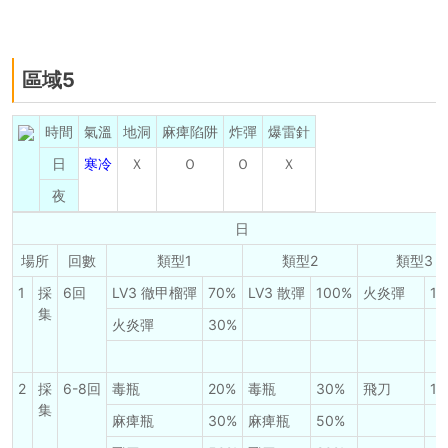
區域5
時間
氣溫
地洞
麻痺陷阱
炸彈
爆雷針
日
寒冷
Ｘ
Ｏ
Ｏ
Ｘ
夜
日
場所
回數
類型1
類型2
類型3
1
採
6回
LV3 徹甲榴彈
70%
LV3 散彈
100%
火炎彈
10
集
火炎彈
30%
2
採
6-8回
毒瓶
20%
毒瓶
30%
飛刀
10
集
麻痺瓶
30%
麻痺瓶
50%