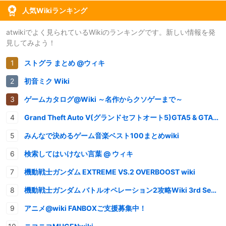
人気Wikiランキング
atwikiでよく見られているWikiのランキングです。新しい情報を発
見してみよう！
ストグラ まとめ @ウィキ
初音ミク Wiki
ゲームカタログ@Wiki ～名作からクソゲーまで～
Grand Theft Auto V(グランドセフトオート5)GTA5 & GTAオンライン 攻略wiki
みんなで決めるゲーム音楽ベスト100まとめwiki
検索してはいけない言葉 @ ウィキ
機動戦士ガンダム EXTREME VS.2 OVERBOOST wiki
機動戦士ガンダム バトルオペレーション2攻略Wiki 3rd Season
アニメ@wiki FANBOXご支援募集中！