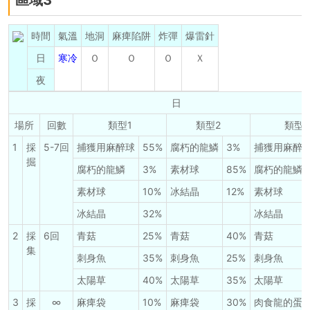
區域3
時間
氣溫
地洞
麻痺陷阱
炸彈
爆雷針
日
寒冷
Ｏ
Ｏ
Ｏ
Ｘ
夜
日
場所
回數
類型1
類型2
類型3
1
採
5-7回
捕獲用麻醉球
55%
腐朽的龍鱗
3%
捕獲用麻醉
掘
腐朽的龍鱗
3%
素材球
85%
腐朽的龍鱗
素材球
10%
冰結晶
12%
素材球
冰結晶
32%
冰結晶
2
採
6回
青菇
25%
青菇
40%
青菇
集
刺身魚
35%
刺身魚
25%
刺身魚
太陽草
40%
太陽草
35%
太陽草
3
採
∞
麻痺袋
10%
麻痺袋
30%
肉食龍的蛋