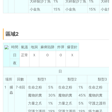
大碎裂沙丁魚
1%
大碎裂沙丁魚
1%
大碎裂
小金魚
15%
小金魚
15%
小金魚
區域2
時間
氣溫
地洞
麻痺陷阱
炸彈
爆雷針
日
正常
Ｘ
Ｏ
Ｏ
Ｘ
夜
日
場所
回數
類型1
類型2
類型3
1
捕
7-8回
生命之粉
5%
生命之粉
1%
生命之粉
2
蟲
魔物的糞
30%
魔物的糞
45%
魔物的糞
4
力量之爪
1%
力量之爪
5%
守護之護符
5
守護之護符
19%
守護之護符
19%
怪力種子
3