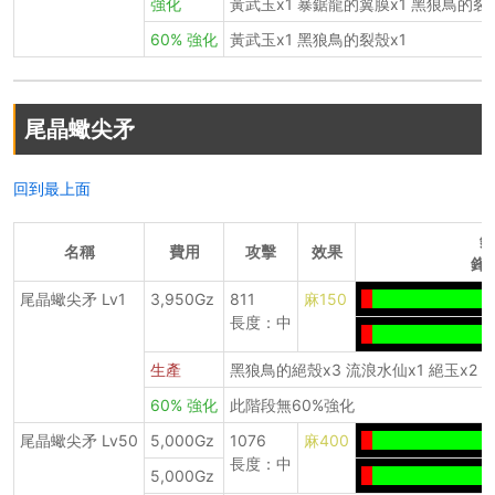
強化
黃武玉x1 暴鋸龍的翼膜x1 黑狼鳥的裂
60% 強化
黃武玉x1 黑狼鳥的裂殼x1
尾晶蠍尖矛
回到最上面
鋒
名稱
費用
攻擊
效果
鋒
尾晶蠍尖矛 Lv1
3,950Gz
811
麻150
-
------------------
長度：中
-
------------------
生產
黑狼鳥的絕殼x3 流浪水仙x1 絕玉x2
60% 強化
此階段無60%強化
尾晶蠍尖矛 Lv50
5,000Gz
1076
麻400
-
------------------
長度：中
5,000Gz
-
------------------