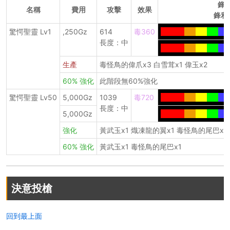
鋒
名稱
費用
攻擊
效果
鋒利
驚愕聖靈 Lv1
,250Gz
614
毒360
-------
---
---
---
---
長度：中
-------
---
---
---
---
生產
毒怪鳥的偉爪x3 白雪茸x1 偉玉x2
60% 強化
此階段無60%強化
驚愕聖靈 Lv50
5,000Gz
1039
毒720
-------
---
---
---
---
長度：中
5,000Gz
-------
---
---
---
---
強化
黃武玉x1 熾凍龍的翼x1 毒怪鳥的尾巴x1
60% 強化
黃武玉x1 毒怪鳥的尾巴x1
決意投槍
回到最上面