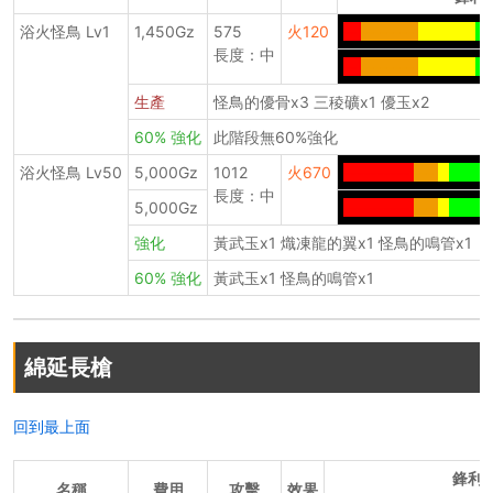
浴火怪鳥 Lv1
1,450Gz
575
火120
--
--------
--------
--
長度：中
--
--------
--------
--
生產
怪鳥的優骨x3 三稜礦x1 優玉x2
60% 強化
此階段無60%強化
浴火怪鳥 Lv50
5,000Gz
1012
火670
----------
---
-
------
長度：中
5,000Gz
----------
---
-
------
強化
黃武玉x1 熾凍龍的翼x1 怪鳥的鳴管x1
60% 強化
黃武玉x1 怪鳥的鳴管x1
綿延長槍
回到最上面
鋒利
名稱
費用
攻擊
效果