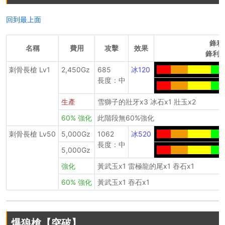
回到最上面
鋒利
名稱
費用
攻擊
效果
鋒利度
刺骨長槍 Lv1
2,450Gz
685
冰120
----
-----
-------
----
長度：中
----
-----
-------
----
生產
雪獅子的壯牙x3 冰石x1 壯玉x2
60% 強化
此階段無60%強化
刺骨長槍 Lv50
5,000Gz
1062
冰520
----
-----
-------
----
長度：中
5,000Gz
----
-----
-------
----
強化
黃武玉x1 雷極龍的尾x1 吞石x1
60% 強化
黃武玉x1 吞石x1
爆狼槍【突破】