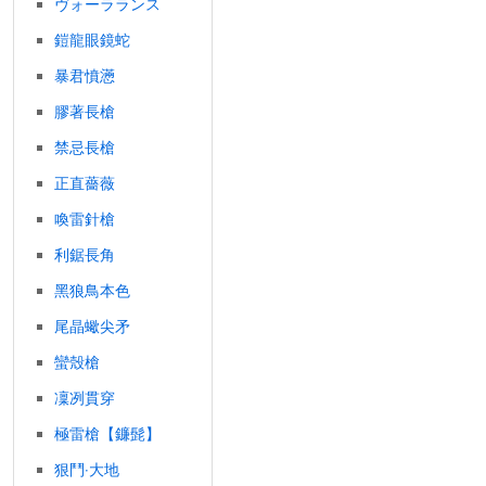
ヴォーラランス
鎧龍眼鏡蛇
暴君憤懣
膠著長槍
禁忌長槍
正直薔薇
喚雷針槍
利鋸長角
黑狼鳥本色
尾晶蠍尖矛
蠻殼槍
凜冽貫穿
極雷槍【鐮髭】
狠鬥‧大地