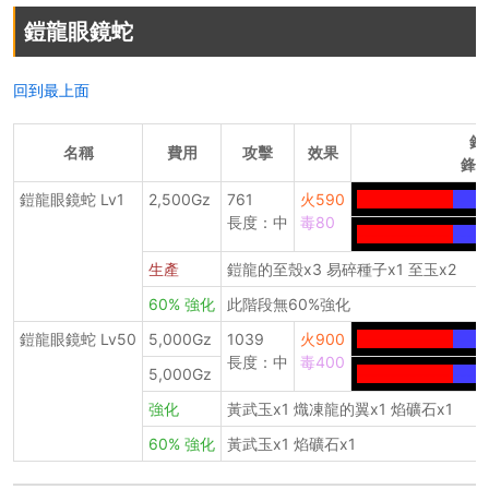
鎧龍眼鏡蛇
回到最上面
鋒
名稱
費用
攻擊
效果
鋒利
鎧龍眼鏡蛇 Lv1
2,500Gz
761
火590
--------------
-----
長度：中
毒80
--------------
-----
生產
鎧龍的至殼x3 易碎種子x1 至玉x2
60% 強化
此階段無60%強化
鎧龍眼鏡蛇 Lv50
5,000Gz
1039
火900
--------------
-----
長度：中
毒400
5,000Gz
--------------
-----
強化
黃武玉x1 熾凍龍的翼x1 焰礦石x1
60% 強化
黃武玉x1 焰礦石x1