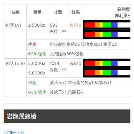
鋒利度
名稱
費用
攻擊
效果
鋒利度+1
神話 Lv1
2,500Gz
593
火410
-----
--
-
----
---
---------
長度：中
-----
--
-
----
---
---------
生產
雌火龍的華鱗x3 流浪水仙x1 華玉x2
60% 強化
此階段無60%強化
神話 Lv50
5,000Gz
1014
火910
-----
--
-
----
---
---------
長度：中
5,000Gz
-----
--
-
----
---
---------
強化
黃武玉x1 雷極龍的尾x1 焰礦石x1
60% 強化
黃武玉x1 焰礦石x1
岩龍展翅槍
回到最上面