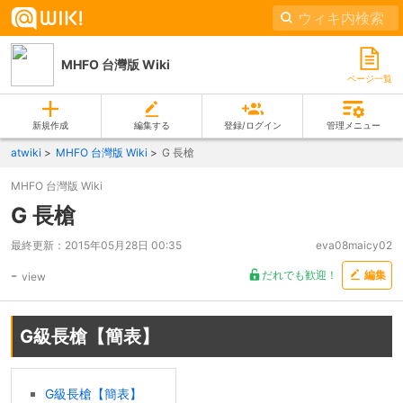
MHFO 台灣版 Wiki
ページ一覧
新規作成
編集する
登録/ログイン
管理メニュー
atwiki
MHFO 台灣版 Wiki
G 長槍
MHFO 台灣版 Wiki
G 長槍
最終更新：
2015年05月28日 00:35
eva08maicy02
-
だれでも歓迎！
編集
view
G級長槍【簡表】
G級長槍【簡表】