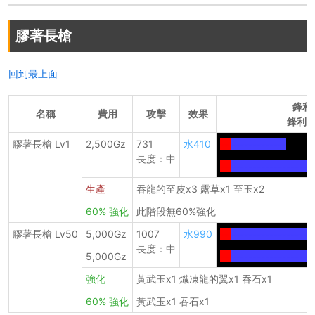
膠著長槍
回到最上面
鋒利
名稱
費用
攻擊
效果
鋒利度
膠著長槍 Lv1
2,500Gz
731
水410
--
-------------
長度：中
--
------------------
生產
吞龍的至皮x3 露草x1 至玉x2
60% 強化
此階段無60%強化
膠著長槍 Lv50
5,000Gz
1007
水990
--
-------------------
長度：中
5,000Gz
--
-------------------
強化
黃武玉x1 熾凍龍的翼x1 吞石x1
60% 強化
黃武玉x1 吞石x1