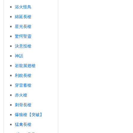
浴火怪鳥
綿延長槍
星光長槍
驚愕聖靈
決意投槍
神話
岩龍展翅槍
利銳長槍
穿雷蓄槍
赤火槍
刺骨長槍
爆狼槍【突破】
猛禽長槍