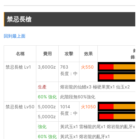
禁忌長槍
回到最上面
鋒
名稱
費用
攻擊
效果
鋒利
禁忌長槍 Lv1
3,600Gz
763
火550
-------
-----------
-
長度：中
-------
-----------
-
生產
熔岩龍的仙鰭x3 極硬果實x1 仙玉x2
60% 強化
此階段無60%強化
禁忌長槍 Lv50
5,000Gz
1014
火1050
-------
-----------
-
長度：中
5,000Gz
-------
-----------
-
強化
黃武玉x1 雷極龍的尾x1 熔岩龍的亂牙x1
60% 強化
黃武玉x1 熔岩龍的亂牙x1