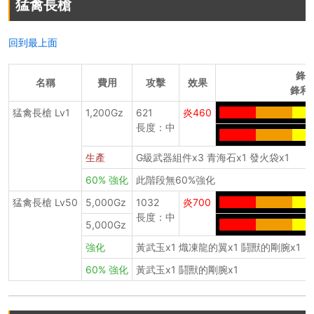
猛禽長槍
回到最上面
鋒
名稱
費用
攻擊
效果
鋒利
猛禽長槍 Lv1
1,200Gz
621
炎460
--------
--------
----
長度：中
--------
--------
----
生產
G級武器組件x3 青海石x1 發火袋x1
60% 強化
此階段無60%強化
猛禽長槍 Lv50
5,000Gz
1032
炎700
--------
--------
----
長度：中
5,000Gz
--------
--------
----
強化
黃武玉x1 熾凍龍的翼x1 鬪獸的剛腕x1
60% 強化
黃武玉x1 鬪獸的剛腕x1