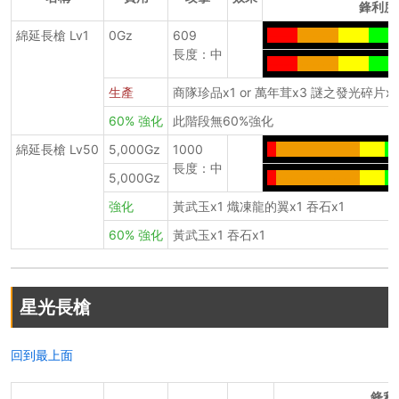
鋒利度
綿延長槍 Lv1
0Gz
609
-----
-------
-----
-----
長度：中
-----
-------
-----
-----
生產
商隊珍品x1 or 萬年茸x3 謎之發光碎片x
60% 強化
此階段無60%強化
綿延長槍 Lv50
5,000Gz
1000
-
---------------
----
--
長度：中
5,000Gz
-
---------------
----
--
強化
黃武玉x1 熾凍龍的翼x1 吞石x1
60% 強化
黃武玉x1 吞石x1
星光長槍
回到最上面
鋒利