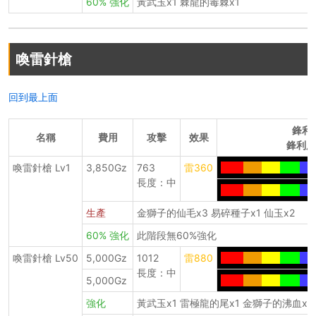
60% 強化
黃武玉x1 棘龍的毒棘x1
喚雷針槍
回到最上面
鋒利
名稱
費用
攻擊
效果
鋒利度
喚雷針槍 Lv1
3,850Gz
763
雷360
----.
---.
---.
----
---
長度：中
----.
---.
---.
----
---
生產
金獅子的仙毛x3 易碎種子x1 仙玉x2
60% 強化
此階段無60%強化
喚雷針槍 Lv50
5,000Gz
1012
雷880
----.
---.
---.
----
---
長度：中
5,000Gz
----.
---.
---.
----
---
強化
黃武玉x1 雷極龍的尾x1 金獅子的沸血x1