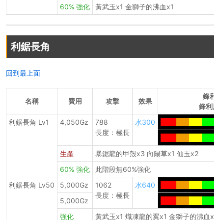
60% 強化
黃武玉x1 金獅子的沸血x1
利鋸長角
回到最上面
鋒利
名稱
費用
攻擊
效果
鋒利度
利鋸長角 Lv1
4,050Gz
788
水300
----.
---.
---.
----
-
長度：極長
----.
---.
---.
----
-
生產
暴鋸龍的甲殼x3 向陽草x1 仙玉x2
60% 強化
此階段無60%強化
利鋸長角 Lv50
5,000Gz
1062
水640
----.
---.
---.
----
-
長度：極長
5,000Gz
----.
---.
---.
----
-
強化
黃武玉x1 熾凍龍的翼x1 金獅子的沸血x1