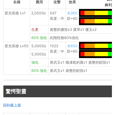
名稱
費用
攻擊
效果
鋒利度
星光長槍 Lv1
2,050Gz
547
水260
--
------
--------
----
長度：中
防+60
--
------
--------
----
生產
盾蟹的優殼x3 露草x1 優玉x2
60% 強化
此階段無60%強化
星光長槍 Lv50
5,000Gz
1023
水650
--
------
--------
----
長度：中
防+60
5,000Gz
--
------
--------
----
強化
黃武玉x1 熾凍龍的翼x1 盾蟹的鎧殼x1
60% 強化
黃武玉x1 盾蟹的鎧殼x1
驚愕聖靈
回到最上面