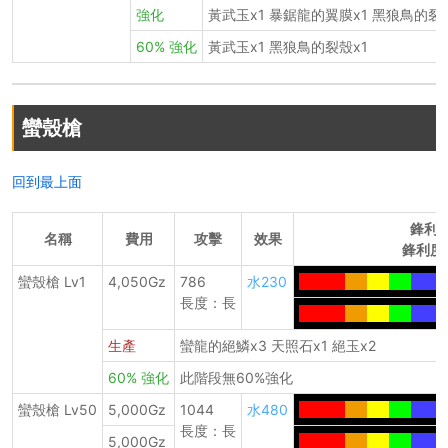
強化
黃武玉x1 暴鋸龍的翼膜x1 黑狼鳥的裂
60% 強化
黃武玉x1 黑狼鳥的裂殼x1
蠻殼槍
回到最上面
鋒利
名稱
費用
攻擊
效果
鋒利度
蠻殼槍 Lv1
4,050Gz
786
水230
-------
---
---
---
------
長度：長
-------
---
---
---
-----
生產
蠻龍的絕鱗x3 天照石x1 絕玉x2
60% 強化
此階段無60%強化
蠻殼槍 Lv50
5,000Gz
1044
水480
-------
---
---
---
-----
長度：長
5,000Gz
-------
---
---
---
-----