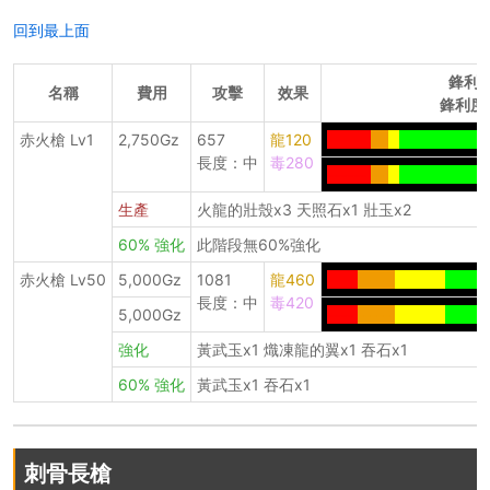
回到最上面
鋒利
名稱
費用
攻擊
效果
鋒利度
赤火槍 Lv1
2,750Gz
657
龍120
------
--
-
-------------
長度：中
毒280
------
--
-
-------------
生產
火龍的壯殼x3 天照石x1 壯玉x2
60% 強化
此階段無60%強化
赤火槍 Lv50
5,000Gz
1081
龍460
----
-----
-------
------
長度：中
毒420
5,000Gz
----
-----
-------
------
強化
黃武玉x1 熾凍龍的翼x1 吞石x1
60% 強化
黃武玉x1 吞石x1
刺骨長槍