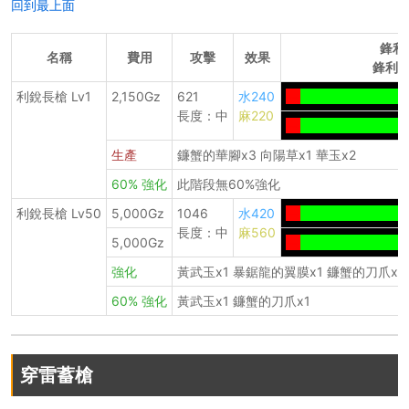
回到最上面
鋒利
名稱
費用
攻擊
效果
鋒利度
利銳長槍 Lv1
2,150Gz
621
水240
--
-------------------
長度：中
麻220
--
-------------------
生產
鐮蟹的華腳x3 向陽草x1 華玉x2
60% 強化
此階段無60%強化
利銳長槍 Lv50
5,000Gz
1046
水420
--
-------------------
長度：中
麻560
5,000Gz
--
-------------------
強化
黃武玉x1 暴鋸龍的翼膜x1 鐮蟹的刀爪x1
60% 強化
黃武玉x1 鐮蟹的刀爪x1
穿雷蓄槍