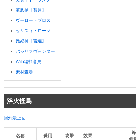
華鳳槍【蒼月】
ヴーロートブロス
セリスィ・ローク
艷妃槍【普遍】
バシリスヴォンターデ
Wiki編輯意見
素材查尋
浴火怪鳥
回到最上面
鋒
名稱
費用
攻擊
效果
鋒利度