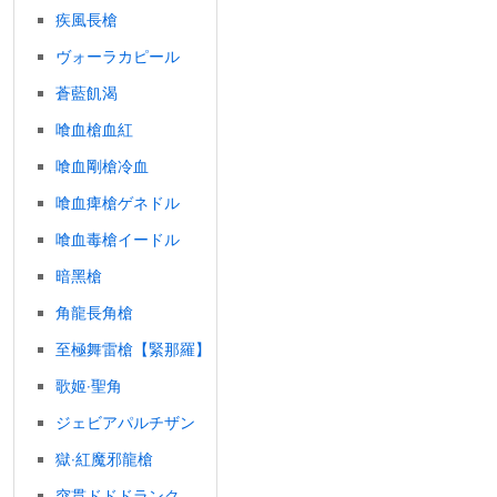
疾風長槍
ヴォーラカピール
蒼藍飢渴
喰血槍血紅
喰血剛槍冷血
喰血痺槍ゲネドル
喰血毒槍イードル
暗黑槍
角龍長角槍
至極舞雷槍【緊那羅】
歌姬‧聖角
ジェビアパルチザン
獄‧紅魔邪龍槍
突貫ドドドランク