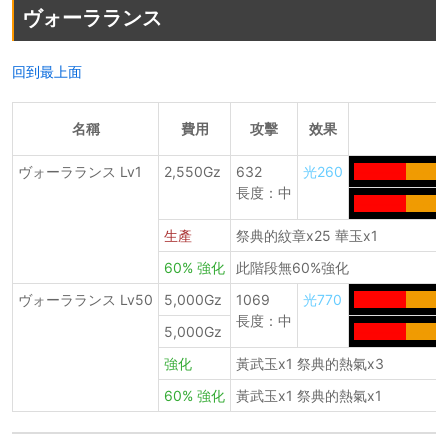
ヴォーラランス
回到最上面
名稱
費用
攻擊
效果
ヴォーラランス Lv1
2,550Gz
632
光260
--------
------
長度：中
--------
------
生產
祭典的紋章x25 華玉x1
60% 強化
此階段無60%強化
ヴォーラランス Lv50
5,000Gz
1069
光770
--------
------
長度：中
5,000Gz
--------
------
強化
黃武玉x1 祭典的熱氣x3
60% 強化
黃武玉x1 祭典的熱氣x1