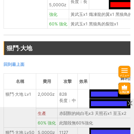
長度：長
5,000Gz
------------
強化
黃武玉x1 熾凍龍的翼x1 黑狼鳥的
60% 強化
黃武玉x1 黑狼鳥的裂殼x1
狠鬥‧大地
回到最上面
メニュー
鋒利度
名稱
費用
攻擊
效果
鋒利度+
人気記事
狠鬥‧大地 Lv1
2,000Gz
828
---------------
長度：中
--------------------
生產
赤鬪獸的純白毛x3 天照石x1 至玉x2
60% 強化
此階段無60%強化
狠鬥‧大地 Lv50
5,000Gz
1127
------------------------