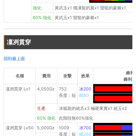
強化
黃武玉x1 熾凍龍的翼x1 蠻龍的豪棘x1
60% 強化
黃武玉x1 蠻龍的豪棘x1
凜冽貫穿
回到最上面
鋒利
名稱
費用
攻擊
效果
鋒利度
凜冽貫穿 Lv1
4,050Gz
752
冰200
----------------------
長度：短
眠80
----------------------
生產
冰狐龍的絕爪x3 極硬果實x1 絕玉x2
60% 強化
此階段無60%強化
凜冽貫穿 Lv50
5,000Gz
1009
冰700
--------------
-------
長度：短
眠260