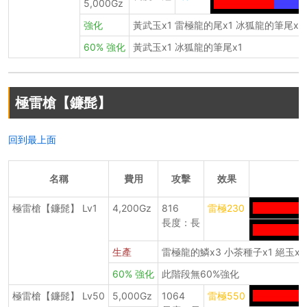
5,000Gz
--------------
-------
強化
黃武玉x1 雷極龍的尾x1 冰狐龍的筆尾x1
60% 強化
黃武玉x1 冰狐龍的筆尾x1
極雷槍【鐮髭】
回到最上面
名稱
費用
攻擊
效果
極雷槍【鐮髭】 Lv1
4,200Gz
816
雷極230
-------------
長度：長
------------
生產
雷極龍的鱗x3 小茶種子x1 絕玉x2
60% 強化
此階段無60%強化
極雷槍【鐮髭】 Lv50
5,000Gz
1064
雷極550
------------