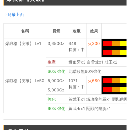
回到最上面
名稱
費用
攻擊
效果
爆狼槍【突破】 Lv1
3,650Gz
648
火300
----.
---.
---.
-
長度：中
----.
---.
---.
-
生產
爆狼牙x3 白雪茸x1 壯玉x2
60% 強化
此階段無60%強化
爆狼槍【突破】 Lv50
5,000Gz
1071
火680
----.
---.
---.
-
長度：中
5,000Gz
----.
---.
---.
-
強化
黃武玉x1 熾凍龍的翼x1 鬪獸的剛
60% 強化
黃武玉x1 鬪獸的剛腕x1