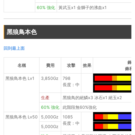
60% 強化
黃武玉x1 金獅子的沸血x1
黑狼鳥本色
回到最上面
鋒
名稱
費用
攻擊
效果
鋒利
黑狼鳥本色 Lv1
3,850Gz
798
---------
--
-------
--
長度：中
---------
--
-------
--
生產
黑狼鳥的絕鱗x3 冰石x1 絕玉x2
60% 強化
此階段無60%強化
黑狼鳥本色 Lv50
5,000Gz
1085
----
--
-----
--------
長度：中
5,000Gz
----
--
-----
--------