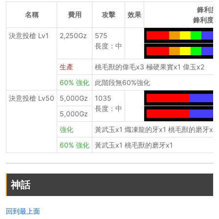
鋒利度
名稱
費用
攻擊
效果
鋒利度+
決意投槍 Lv1
2,250Gz
575
-------
---
---
---
------
長度：中
-------
---
---
---
-----
生產
桃毛獸的偉毛x3 極硬果實x1 偉玉x2
60% 強化
此階段無60%強化
決意投槍 Lv50
5,000Gz
1035
--------------
--------
-
長度：中
5,000Gz
--------------
--------
-
強化
黃武玉x1 熾凍龍的牙x1 桃毛獸的磨牙x1
60% 強化
黃武玉x1 桃毛獸的磨牙x1
神話
回到最上面