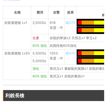
名稱
費用
攻擊
效果
鋒
岩龍展翅槍 Lv1
2,500Gz
618
眠270
--
--------
--------
長度：中
--
--------
--------
生產
岩龍的華淚x3 天照石x1 華玉x2
60% 強化
此階段無60%強化
岩龍展翅槍 Lv50
5,000Gz
1053
眠470
--
--------
--------
長度：中
5,000Gz
--
--------
--------
強化
黃武玉x1 暴鋸龍的翼膜x1 岩龍的毒殼x
60% 強化
黃武玉x1 岩龍的毒殼x1
利銳長槍