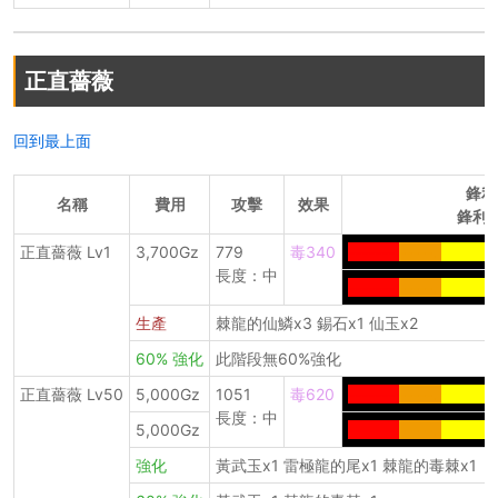
正直薔薇
回到最上面
鋒利
名稱
費用
攻擊
效果
鋒利度
正直薔薇 Lv1
3,700Gz
779
毒340
-------
-----.
------
-
長度：中
-------
-----.
------
-
生產
棘龍的仙鱗x3 錫石x1 仙玉x2
60% 強化
此階段無60%強化
正直薔薇 Lv50
5,000Gz
1051
毒620
-------
-----.
------
-
長度：中
5,000Gz
-------
-----.
------
-
強化
黃武玉x1 雷極龍的尾x1 棘龍的毒棘x1